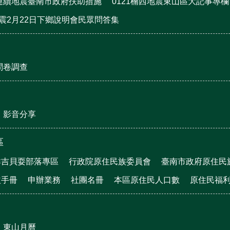
月連續地震臺南市政府扶助措施
0121楠西地震東山區大記事專欄
地震2月22日下鄉說明會民眾問答集
問卷調查
影音分享
區
群吉貝耍部落專區
行政院原住民族委員會
臺南市政府原住民
益手冊
申辦業務
社團名冊
本區原住民人口數
原住民福
東山月曆