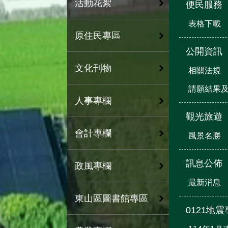
活動花絮
便民服務
表格下載
原住民專區
公開資訊
文化刊物
相關法規
請願結果
人事專欄
觀光旅遊
會計專欄
風景名勝
訊息公佈
政風專欄
最新消息
東山區圖書館專區
0121地