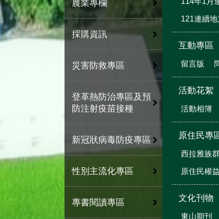
114年1
農業專欄
121連續
採購資訊
互動專區
留言版
災害防救專區
活動花絮
登革熱防治專區及預
防注射疫苗接種
活動相簿
原住民專
新冠狀病毒防疫專區
西拉雅族
性別主流化專區
原住民權
文化刊物
專書閱讀專區
東山期刊