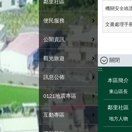
鄰里社區
機關安全維
便民服務
文書處理手
公開資訊
觀光旅遊
關閉
:::
訊息公佈
本區簡介
東山區長
0121地震專區
鄰里社區
互動專區
地方人物