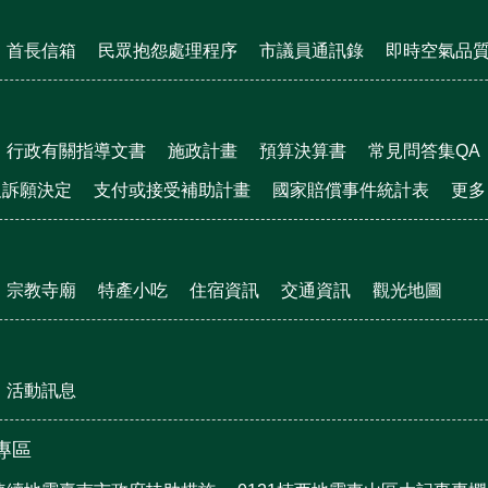
首長信箱
民眾抱怨處理程序
市議員通訊錄
即時空氣品
行政有關指導文書
施政計畫
預算決算書
常見問答集QA
及訴願決定
支付或接受補助計畫
國家賠償事件統計表
更多
宗教寺廟
特產小吃
住宿資訊
交通資訊
觀光地圖
活動訊息
震專區