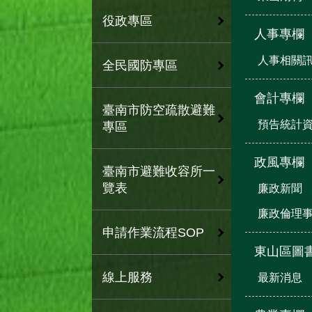
役政專區
人事專欄
人事相關
全民國防專區
會計專欄
臺南市防空疏散避難
預告統計
專區
政風專欄
臺南市避難收容所一
覽表
廉政新聞
廉政倫理
申請作業流程SOP
東山區圖
線上服務
最新消息