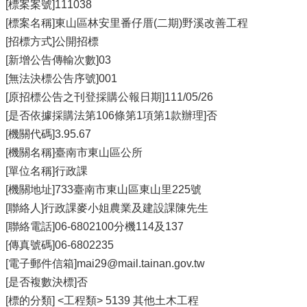
[標案案號]111038
[標案名稱]東山區林安里番仔厝(二期)野溪改善工程
[招標方式]公開招標
[新增公告傳輸次數]03
[無法決標公告序號]001
[原招標公告之刊登採購公報日期]111/05/26
[是否依據採購法第106條第1項第1款辦理]否
[機關代碼]3.95.67
[機關名稱]臺南市東山區公所
[單位名稱]行政課
[機關地址]733臺南市東山區東山里225號
[聯絡人]行政課麥小姐農業及建設課陳先生
[聯絡電話]06-6802100分機114及137
[傳真號碼]06-6802235
[電子郵件信箱]mai29@mail.tainan.gov.tw
[是否複數決標]否
[標的分類] <工程類> 5139 其他土木工程