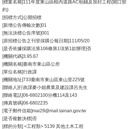
[標案名稱]111年度東山區轄內道路AC刨鋪及加封工程(開口契
約)
[招標方式]公開招標
[新增公告傳輸次數]01
[無法決標公告序號]001
[原招標公告之刊登採購公報日期]111/05/20
[是否依據採購法第106條第1項第1款辦理]否
[機關代碼]3.95.67
[機關名稱]臺南市東山區公所
[單位名稱]行政課
[機關地址]733臺南市東山區東山里225號
[聯絡人]行政課麥小姐農業及建設課呂先生
[聯絡電話]06-6802100分機114及143
[傳真號碼]06-6802235
[電子郵件信箱]mai29@mail.tainan.gov.tw
[是否複數決標]否
[標的分類] <工程類> 5139 其他土木工程