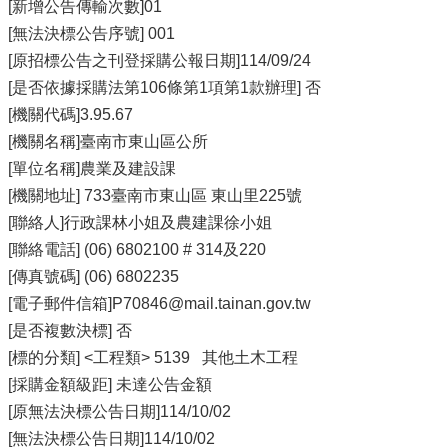
[新增公告傳輸次數]01
[無法決標公告序號] 001
[原招標公告之刊登採購公報日期]114/09/24
[是否依據採購法第106條第1項第1款辦理] 否
[機關代碼]3.95.67
[機關名稱]臺南市東山區公所
[單位名稱]農業及建設課
[機關地址] 733臺南市東山區 東山里225號
[聯絡人]行政課林小姐及農建課徐小姐
[聯絡電話] (06) 6802100 # 314及220
[傳真號碼] (06) 6802235
[電子郵件信箱]P70846@mail.tainan.gov.tw
[是否複數決標] 否
[標的分類] <工程類> 5139 其他土木工程
[採購金額級距] 未達公告金額
[原無法決標公告日期]114/10/02
[無法決標公告日期]114/10/02