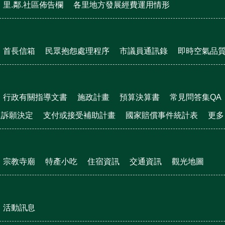
里.鄰.社區佈告欄
各里地方發展經費運用情形
首長信箱
民眾抱怨處理程序
市議員通訊錄
即時空氣品
行政有關指導文書
施政計畫
預算決算書
常見問答集QA
及訴願決定
支付或接受補助計畫
國家賠償事件統計表
更多
宗教寺廟
特產小吃
住宿資訊
交通資訊
觀光地圖
活動訊息