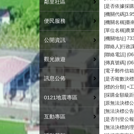
鄰里社區
[是否依據採購
[機關代碼]3.95
便民服務
[機關名稱]臺
[單位名稱]農
[機關地址] 7
公開資訊
[聯絡人]行
[聯絡電話] (06)
觀光旅遊
[傳真號碼] (06)
[電子郵件信箱]oka
訊息公佈
[是否複數決標]
[標的分類] <
[採購金額級距
0121地震專區
[原無法決標公告
[無法決標公告日期
互動專區
[是否刊登公報]
[無法決標的理