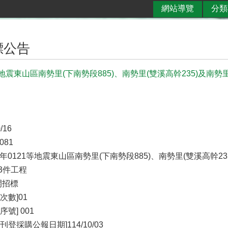
網站導覽
分類
標公告
1等地震東山區南勢里(下南勢段885)、南勢里(雙溪高幹235)及南
/16
081
14年0121等地震東山區南勢里(下南勢段885)、南勢里(雙溪高幹2
3件工程
開招標
次數]01
號] 001
登採購公報日期]114/10/03