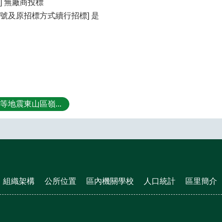
] 無廠商投標
號及原招標方式續行招標] 是
1等地震東山區嶺...
組織架構
公所位置
區內機關學校
人口統計
區里簡介