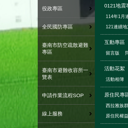
0121地
役政專區
114年1
全民國防專區
121連續
互動專區
臺南市防空疏散避難
專區
留言版
活動花絮
臺南市避難收容所一
覽表
活動相簿
原住民專
申請作業流程SOP
西拉雅族
線上服務
原住民權