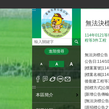
跳到主要內容區塊
:::
:::
無法決
114年012
程等3件工程
搜尋
進階搜尋
無法決標公告
公告日:114/10
[標案案號]114
[標案名稱]1
後復建工程等
:::
[招標方式]公
[新增公告傳輸
本區簡介
[無法決標公告序
[原招標公告之刊