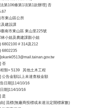
法第106條第1項第1款辦理] 否
.67
南市東山區公所
業及建設課
33臺南市東山區 東山里225號
政課林小姐及農建課顏小姐
 6802100 # 314及212
 6802235
nk0513@mail.tainan.gov.tw
 否
工程類> 5139 其他土木工程
] 公告金額以上未達查核金額
日期]114/10/16
]114/10/16
 是
由] 流標(無廠商投標或未達法定開標家數)