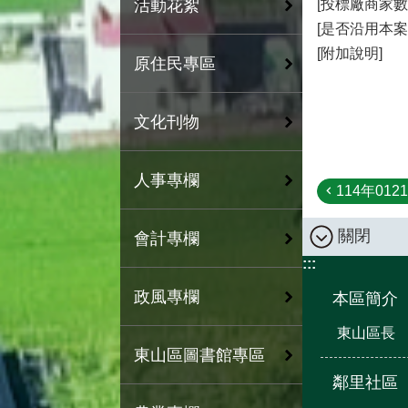
[投標廠商家數
活動花絮
[是否沿用本案
[附加說明]
原住民專區
文化刊物
人事專欄
114年012
關閉
會計專欄
:::
政風專欄
本區簡介
東山區長
東山區圖書館專區
鄰里社區