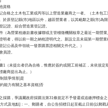
]
他資格
記合格之土木包工業或丙等以上營造業廠商之一者。（土木包工
。於原登記縣(市)地區以外，越區營業者，以其毗鄰之縣(市)為
工業登記證、綜合營造業登記證。
明文件（為營業稅繳款書收據聯或主管稽徵機關核章之最近一期營
證明者，得以前一期之納稅證明代之。新設立且未屆第一期營業
登記公函及申領統一發票購票證相關文件代之。）
會會員證。
書。
切結書1（未提出者仍為合格，惟應於簽約或開工前補正，未依規
標廠商提出為止。）
制競爭情形]是
履約能力有關之基本資格]否
之採購，爭議屬政府採購法第31條規定不予發還或追繳押標金
取方式及地點]：一、郵購者，自公告招標日起至截止日前(以郵戳