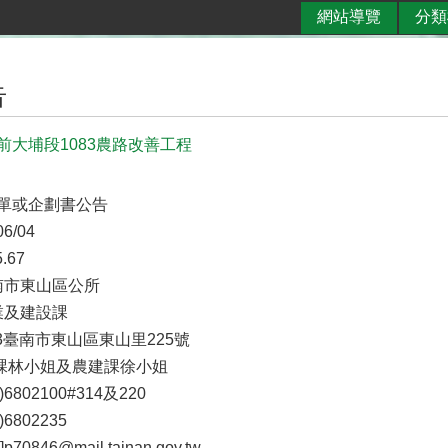
網站導覽
分類
告
前大埔段1083農路改善工程
單或企劃書公告
6/04
.67
南市東山區公所
業及建設課
733臺南市東山區東山里225號
政課林小姐及農建課徐小姐
)6802100#314及220
)6802235
0846@mail.tainan.gov.tw