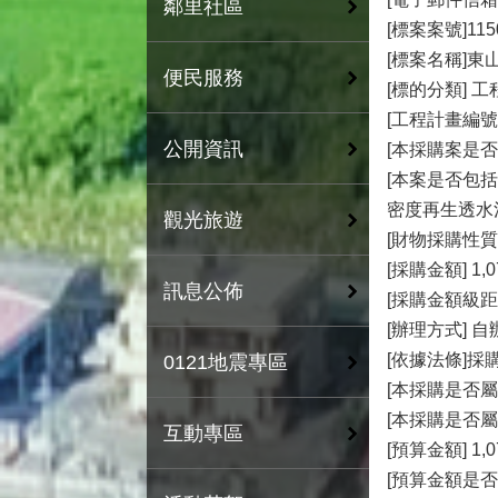
鄰里社區
[標案案號]115
[標案名稱]東
便民服務
[標的分類] 工
[工程計畫編號
公開資訊
[本採購案是
[本案是否包
密度再生透水
觀光旅遊
[財物採購性質
[採購金額] 1,0
訊息公佈
[採購金額級距
[辦理方式] 自
[依據法條]採
0121地震專區
[本採購是否屬
[本採購是否屬
互動專區
[預算金額] 1,0
[預算金額是否