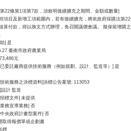
法第22條第1項第7款，須敘明後續擴充之期間、金額或數量]
程項目及新增工項範圍內，若有後續擴充，將依政府採購法第22
核算付款，得以換文方式辦理，免召開議價會議。 擬保留增購
。
助] 是
95.27 臺南市政府農業局
73,486元
否已委託廠商提供技術服務（例如規劃、設計、監造等）] 是
技術服務之決標資料]決標公告案號: 113053
]設計 監造
招標文件] 未提供
業務宣導業務] 否
中央政府計畫型案件] 否
公開取得報價單或企劃書
低標