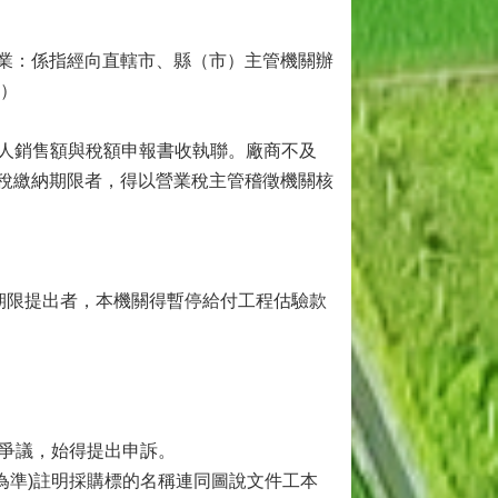
業：係指經向直轄市、縣（市）主管機關辦
限）
業人銷售額與稅額申報書收執聯。廠商不及
稅繳納期限者，得以營業稅主管稽徵機關核
定期限提出者，本機關得暫停給付工程估驗款
之爭議，始得提出申訴。
為準)註明採購標的名稱連同圖說文件工本