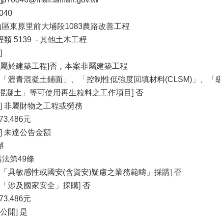
040
山區東原里前大埔段1083農路改善工程
程類 5139 - 其他土木工程
]
否屬於建築工程]否，本案非屬建築工程
括「瀝青混凝土鋪面」、「控制性低強度回填材料(CLSM)」、
混凝土」等可使用再生粒料之工作項目] 否
] 非屬財物之工程或勞務
73,486元
] 未達公告金額
辦
購法第49條
「具敏感性或國安(含資安)疑慮之業務範疇」採購] 否
「涉及國家安全」採購] 否
73,486元
公開] 是