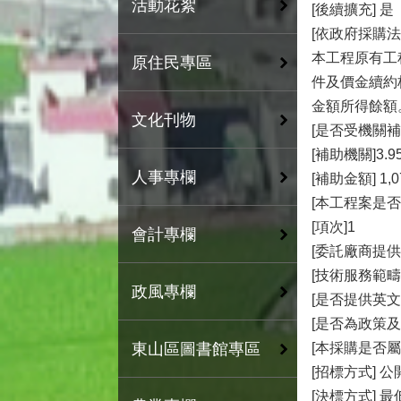
活動花絮
[後續擴充] 是
[依政府採購
本工程原有工
原住民專區
件及價金續約
金額所得餘額
文化刊物
[是否受機關補
[補助機關]3.
人事專欄
[補助金額] 1,0
[本工程案是
[項次]1
會計專欄
[委託廠商提供
[技術服務範疇
政風專欄
[是否提供英文
[是否為政策及
[本採購是否屬
東山區圖書館專區
[招標方式] 
[決標方式] 最