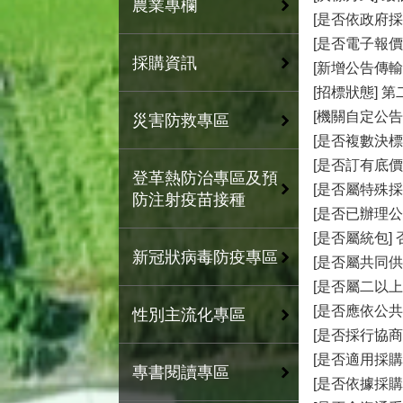
農業專欄
[是否依政府採
[是否電子報價]
採購資訊
[新增公告傳輸
[招標狀態] 
[機關自定公告日]
災害防救專區
[是否複數決標]
[是否訂有底價]
登革熱防治專區及預
[是否屬特殊採
防注射疫苗接種
[是否已辦理公
[是否屬統包] 
新冠狀病毒防疫專區
[是否屬共同供
[是否屬二以上
[是否應依公
性別主流化專區
[是否採行協商
[是否適用採購
專書閱讀專區
[是否依據採購