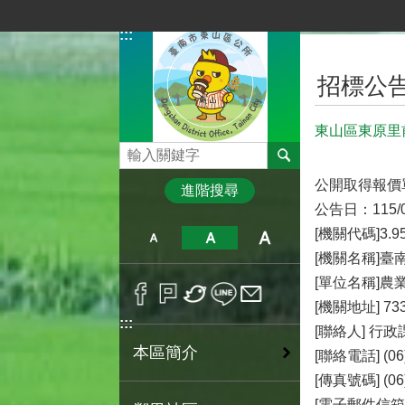
跳到主要內容區塊
:::
:::
招標公
東山區東原里
搜尋
公開取得報價
進階搜尋
公告日：115/0
[機關代碼]3.95
[機關名稱]臺
[單位名稱]農
[機關地址] 
:::
[聯絡人] 行
本區簡介
[聯絡電話] (06
[傳真號碼] (06
[電子郵件信箱]p7