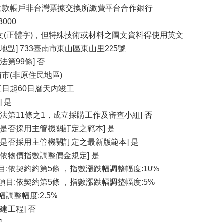
金收款帳戶非台灣票據交換所繳費平台合作銀行
000
中文(正體字)，但特殊技術或材料之圖文資料得使用英文
地點] 733臺南市東山區東山里225號
法第99條] 否
南市(非原住民地區)
工日起60日曆天內竣工
 是
法第11條之1，成立採購工作及審查小組] 否
約是否採用主管機關訂定之範本] 是
約是否採用主管機關訂定之最新版範本] 是
依物價指數調整價金規定] 是
:依契約約第5條 ，指數漲跌幅調整幅度:10%
目:依契約第5條 ，指數漲跌幅調整幅度:5%
調整幅度:2.5%
建工程] 否