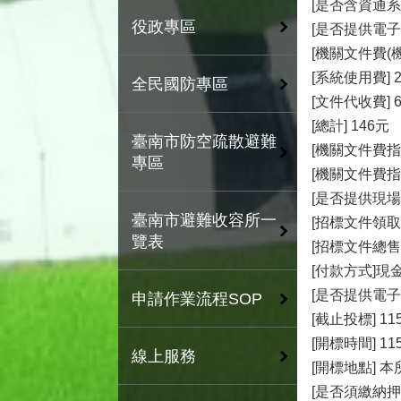
[是否含資通系
役政專區
[是否提供電子
[機關文件費(機
[系統使用費] 
全民國防專區
[文件代收費] 
[總計] 146元
臺南市防空疏散避難
[機關文件費
專區
[機關文件費
[是否提供現場
臺南市避難收容所一
[招標文件領取
覽表
[招標文件總售
[付款方式]現
[是否提供電子
申請作業流程SOP
[截止投標] 115/
[開標時間] 115/
線上服務
[開標地點] 
[是否須繳納