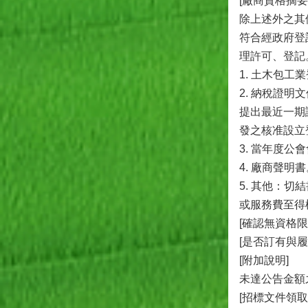
[廠商資格摘要
除上述外之其
符合經政府登
理許可、登記
1. 土木包
2. 納稅證
提出最近一期
發之核准設立
3. 當年度公
4. 廠商聲明
5. 其他：
或服務費至得
[確認無資格限
[是否訂有與
[附加說明]
未達公告金額
[招標文件領