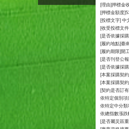
[理由]押標
[押標金額度]53
[投標文字] 
[收受投標文件
[是否依據採購
[履約地點]臺
[履約期限]開
[是否刊登公報]
[是否依據採購
[本案採購契
[本案採購契
[契約是否訂有
依特定個別項目
依特定中分類項
依總指數漲跌幅
[是否屬災區重