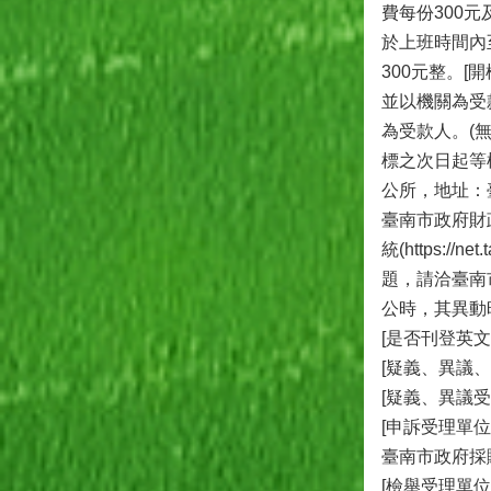
費每份300
於上班時間內至本
300元整。
並以機關為受
為受款人。(
標之次日起等
公所，地址：臺
臺南市政府財
統(https:
題，請洽臺南市
公時，其異動
[是否刊登英文
[疑義、異議
[疑義、異議
[申訴受理單位
臺南市政府採購
[檢舉受理單位