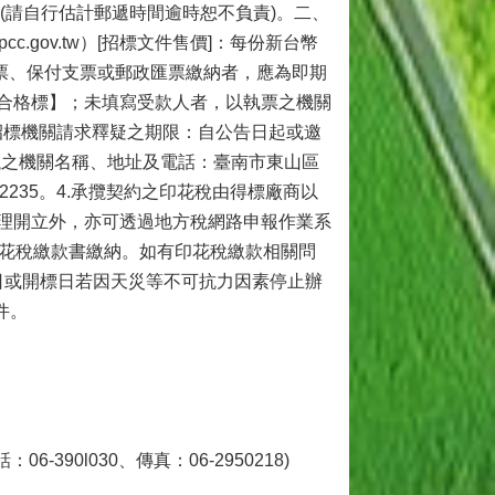
(請自行估計郵遞時間逾時恕不負責)。二、
cc.gov.tw）[招標文件售價]：每份新台幣
、支票、保付支票或郵政匯票繳納者，應為即期
合格標】；未填寫受款人者，以執票之機關
向招標機關請求釋疑之期限：自公告日起或邀
異議之機關名稱、地址及電話：臺南市東山區
802235。4.承攬契約之印花稅由得標廠商以
理開立外，亦可透過地方稅網路申報作業系
財政稅務局印花稅繳款書繳納。如有印花稅繳款相關問
截標日或開標日若因天災等不可抗力因素停止辦
件。
90l030、傳真：06-2950218)