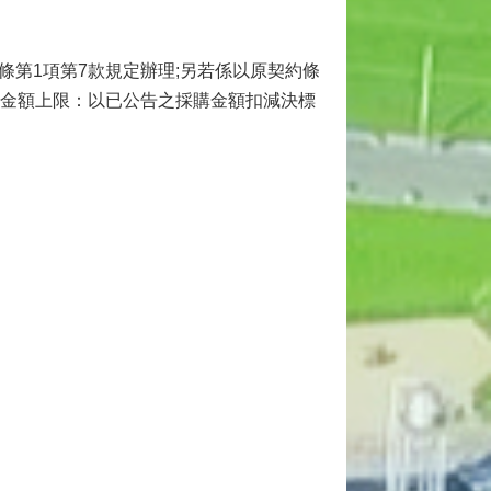
條第1項第7款規定辦理;另若係以原契約條
之金額上限：以已公告之採購金額扣減決標