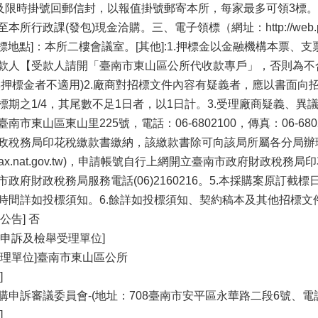
元及限時掛號回郵信封，以報值掛號郵寄本所，每家最多可領3標。
所行政課(發包)現金洽購。三、電子領標（網址：http://web.p
[開標地點]：本所二樓會議室。[其他]:1.押標金以金融機構本票
款人【受款人請開「臺南市東山區公所代收款專戶」，否則為不
無押標金者不適用)2.廠商對招標文件內容有疑義者，應以書面
標期之1/4，其尾數不足1日者，以1日計。3.受理廠商疑義、
南市東山區東山里225號，電話：06-6802100，傳真：06-6
政稅務局印花稅繳款書繳納，該繳款書除可向該局所屬各分局辦
//net.tax.nat.gov.tw)，申請帳號自行上網開立臺南市政府
政府財政稅務局服務電話(06)2160216。5.本採購案原訂
時間詳如投標須知。6.餘詳如投標須知、契約稿本及其他招標文
公告] 否
、申訴及檢舉受理單位]
受理單位]臺南市東山區公所
]
申訴審議委員會-(地址：708臺南市安平區永華路二段6號、電話：06-3
]