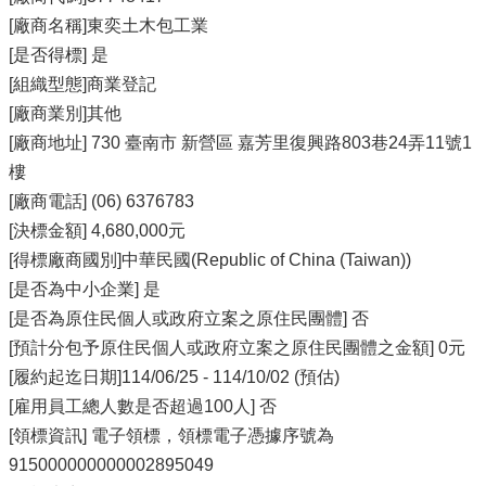
[廠商名稱]東奕土木包工業
[是否得標] 是
[組織型態]商業登記
[廠商業別]其他
[廠商地址] 730 臺南市 新營區 嘉芳里復興路803巷24弄11號1
樓
[廠商電話] (06) 6376783
[決標金額] 4,680,000元
[得標廠商國別]中華民國(Republic of China (Taiwan))
[是否為中小企業] 是
[是否為原住民個人或政府立案之原住民團體] 否
[預計分包予原住民個人或政府立案之原住民團體之金額] 0元
[履約起迄日期]114/06/25 - 114/10/02 (預估)
[雇用員工總人數是否超過100人] 否
[領標資訊] 電子領標，領標電子憑據序號為
915000000000002895049