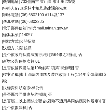
[機關地址] 733臺南市 東山區 東山里225號
[聯絡人]行政課林小姐及農建課邱先生
[聯絡電話] (06) 6802100 #114及137
[傳真號碼] (06) 6802235
[電子郵件信箱]mii@mail.tainan.gov.tw
[標案案號]114057
[招標方式]公開招標
[決標方式]最低標
[是否依政府採購法施行細則第64條之2辦理] 否
[新增公告傳輸次數]01
[是否依據採購法第106條第1項第1款辦理] 否
[標案名稱]東山區轄內道路及農路改善工程(114年度彈藥庫睦
鄰)
[決標資料類別]決標公告
[是否屬共同供應契約採購] 否
[是否屬二以上機關之聯合採購(不適用共同供應契約規定)] 否
[是否複數決標] 否