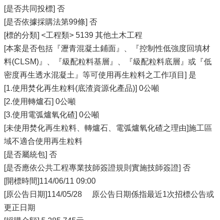
[是否共同投標] 否
[是否依據採購法第99條] 否
[標的分類] <工程類> 5139 其他土木工程
[本案是否包括『瀝青混凝土鋪面』、『控制性低強度回填材
料(CLSM)』、『級配粒料基層』、『級配粒料底層』或『低
密度再生透水混凝土』等可使用再生粒料之工作項目] 是
[1.使用焚化再生粒料(底渣資源化產品)] 0公噸
[2.使用轉爐石] 0公噸
[3.使用電弧爐氧化碴] 0公噸
[未使用焚化再生粒料、轉爐石、電弧爐氧化碴之理由]施工區
域不適合使用再生粒料
[是否屬統包] 否
[是否應依公共工程專業技師簽證規則實施技師簽證] 否
[開標時間]114/06/11 09:00
[原公告日期]114/05/28 原公告日期係指最近1次招標公告或
更正日期