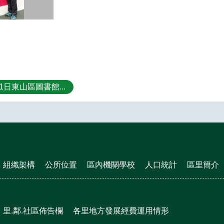
11日東山區圖書館...
組織架構
公所位置
區內機關學校
人口統計
區里簡介
里.鄰.社區佈告欄
各里地方發展經費運用情形