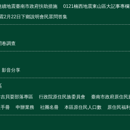
月連續地震臺南市政府扶助措施
0121楠西地震東山區大記事專欄
地震2月22日下鄉說明會民眾問答集
問卷調查
影音分享
區
群吉貝耍部落專區
行政院原住民族委員會
臺南市政府原住民
益手冊
申辦業務
社團名冊
本區原住民人口數
原住民福