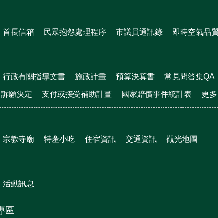
首長信箱
民眾抱怨處理程序
市議員通訊錄
即時空氣品
行政有關指導文書
施政計畫
預算決算書
常見問答集QA
及訴願決定
支付或接受補助計畫
國家賠償事件統計表
更多
宗教寺廟
特產小吃
住宿資訊
交通資訊
觀光地圖
活動訊息
震專區