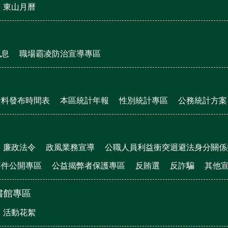
東山月曆
訊息
職場霸凌防治宣導專區
資料發布時間表
本區統計年報
性別統計專區
公務統計方案
廉政法令
政風業務宣導
公職人員利益衝突迴避法身分關係
事件公開專區
公益揭弊者保護專區
反賄選
反詐騙
其他
書館專區
活動花絮