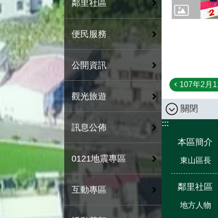
鄰里社區
便民服務
公開資訊
107年2月
觀光旅遊
關閉
:::
訊息公佈
本區簡介
0121地震專區
東山區長
鄰里社區
互動專區
地方人物