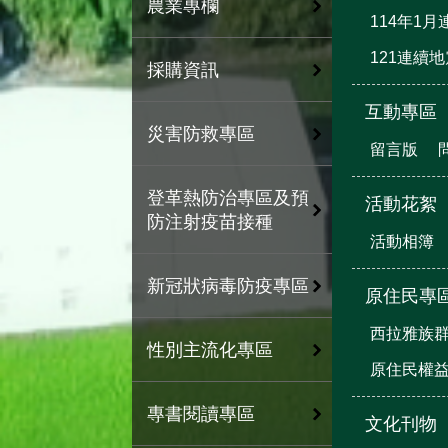
農業專欄
114年1
121連續
採購資訊
互動專區
災害防救專區
留言版
登革熱防治專區及預
活動花絮
防注射疫苗接種
活動相簿
新冠狀病毒防疫專區
原住民專
西拉雅族
性別主流化專區
原住民權
專書閱讀專區
文化刊物