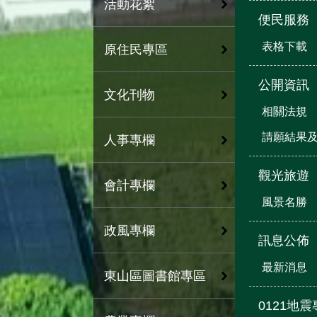
活動花絮
便民服務
表格下載
原住民專區
公開資訊
文化刊物
相關法規
請願結果
人事專欄
觀光旅遊
會計專欄
風景名勝
政風專欄
訊息公佈
最新消息
東山區圖書館專區
0121地