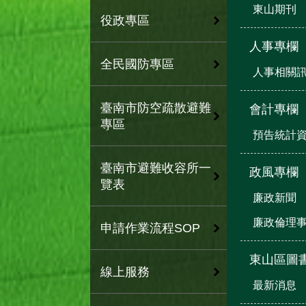
東山期刊
役政專區
人事專欄
全民國防專區
人事相關
臺南市防空疏散避難
會計專欄
專區
預告統計
臺南市避難收容所一
政風專欄
覽表
廉政新聞
廉政倫理
申請作業流程SOP
東山區圖
線上服務
最新消息