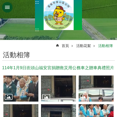
:::
跳到主要內容區塊
:::
:::
首頁
活動花絮
活動相簿
活動相簿
114年1月9日崁頭山福安宮捐贈救災用公務車之贈車典禮照片