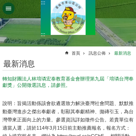
:::
跳到主要內容區塊
:::
:::
首頁
訊息公佈
最新消息
最新消息
轉知財團法人林堉璘宏泰教育基金會辦理第九屆「堉璘台灣奉
獻獎」公開徵選訊息，請參照。
說明：旨揭活動係該會欲遴選致力解決臺灣社會問題、默默推
動臺灣進步之傑出奉獻者，彰顯其奉獻精神、拋磚引玉，為台
灣帶來正面向上的力量。參選資訊詳如徵件公告。若貴單位有
適當人選，請於114年3月15日前主動推薦報名，報名方式：