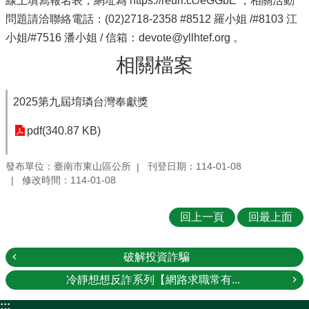
線上填寫報名表，網址為 https://reurl.cc/eGGbE ，相關活動
問題請洽聯絡電話：(02)2718-2358 #8512 羅小姐 /#8103 江
小姐/#7516 潘小姐 / 信箱：devote@yllhtef.org 。
相關檔案
2025第九屆堉璘台灣奉獻獎
pdf(340.87 KB)
發布單位：臺南市東山區公所
刊登日期：114-01-08
修改時間：114-01-08
回上一頁
回最上面
破解投資詐騙
冷靜想想反詐系列【網路求職常有...
:::