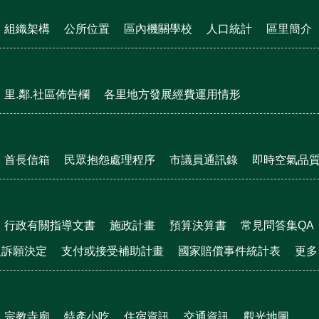
組織架構
公所位置
區內機關學校
人口統計
區里簡介
里.鄰.社區佈告欄
各里地方發展經費運用情形
首長信箱
民眾抱怨處理程序
市議員通訊錄
即時空氣品
行政有關指導文書
施政計畫
預算決算書
常見問答集QA
及訴願決定
支付或接受補助計畫
國家賠償事件統計表
更多
宗教寺廟
特產小吃
住宿資訊
交通資訊
觀光地圖