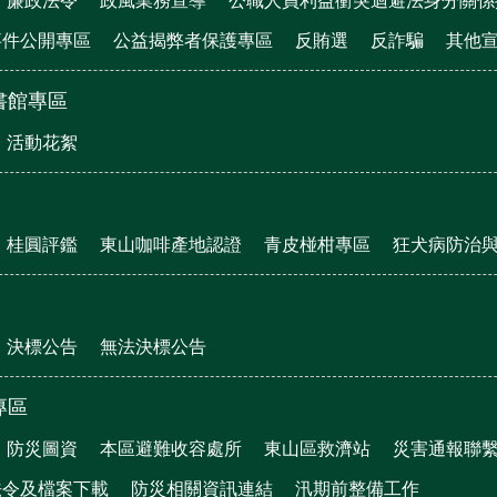
廉政法令
政風業務宣導
公職人員利益衝突迴避法身分關係
事件公開專區
公益揭弊者保護專區
反賄選
反詐騙
其他
書館專區
活動花絮
桂圓評鑑
東山咖啡產地認證
青皮椪柑專區
狂犬病防治
決標公告
無法決標公告
專區
防災圖資
本區避難收容處所
東山區救濟站
災害通報聯
法令及檔案下載
防災相關資訊連結
汛期前整備工作