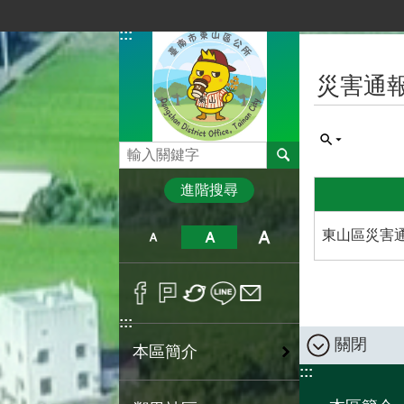
跳到主要內容區塊
:::
:::
災害通
搜尋
進階搜尋
東山區災害
:::
關閉
本區簡介
:::