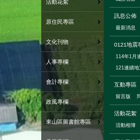
活動花絮
訊息公佈
原住民專區
最新消息
文化刊物
0121地
114年1
人事專欄
121連續
會計專欄
互動專區
留言版
政風專欄
活動花絮
東山區圖書館專區
活動相簿