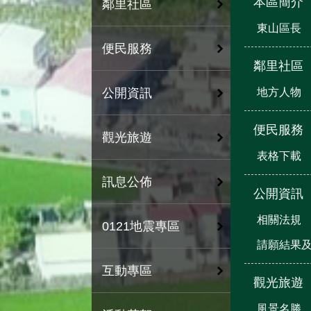
本區簡介
鄰里社區
東山區長
便民服務
鄰里社區
公開資訊
地方人物
便民服務
觀光旅遊
表格下載
訊息公佈
公開資訊
相關法規
0121地震專區
請願結果
互動專區
觀光旅遊
風景名勝