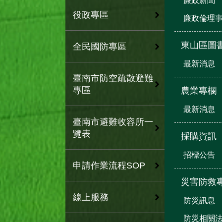
廉政新聞
役政專區
廉政倫理
東山區圖
全民國防專區
最新消息
臺南市防空疏散避難
專區
農業專欄
最新消息
臺南市避難收容所一
覽表
採購資訊
招標公告
申請作業流程SOP
災害防救
線上服務
防災訊息
防災相關