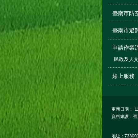
臺南市防
臺南市避
申請作業流
民政及人
線上服務
更新日期：
1
資料維護：臺
地址：7330