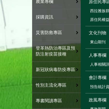
農業專欄
原住民專
西拉雅族
採購資訊
原住民權
災害防救專區
文化刊物
東山期刊
登革熱防治專區及預
防注射疫苗接種
人事專欄
人事相關
新冠狀病毒防疫專區
會計專欄
性別主流化專區
預告統計
政風專欄
專書閱讀專區