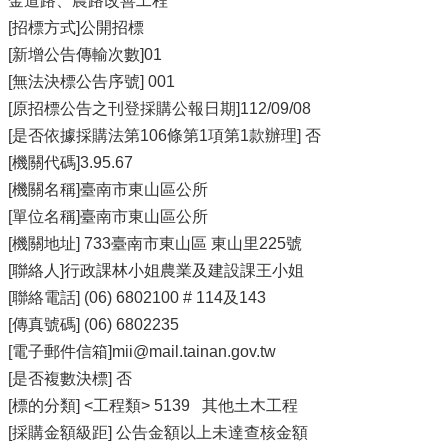
金道路、農路改善工程
[招標方式]公開招標
[新增公告傳輸次數]01
[無法決標公告序號] 001
[原招標公告之刊登採購公報日期]112/09/08
[是否依據採購法第106條第1項第1款辦理] 否
[機關代碼]3.95.67
[機關名稱]臺南市東山區公所
[單位名稱]臺南市東山區公所
[機關地址] 733臺南市東山區 東山里225號
[聯絡人]行政課林小姐農業及建設課王小姐
[聯絡電話] (06) 6802100 # 114及143
[傳真號碼] (06) 6802235
[電子郵件信箱]mii@mail.tainan.gov.tw
[是否複數決標] 否
[標的分類] <工程類> 5139 其他土木工程
[採購金額級距] 公告金額以上未達查核金額