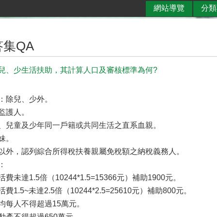
網站導覽
分類
集QA
兒、少生活扶助，其計算人口及審核標準為何?
：除兒、少外。
監護人。
、兒童及少年同一戶籍或共同生活之直系血親。
妹。
以外，認列綜合所得稅扶養親屬免稅額之納稅義務人。
：
未達1.5倍（10244*1.5=15366元）補助1900元。
1.5~未達2.5倍（10244*2.5=25610元）補助800元。
均每人不得超過15萬元。
動產不得超過650萬元。