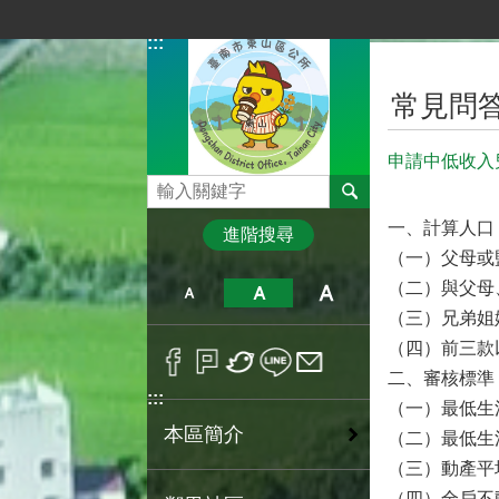
跳到主要內容區塊
:::
:::
常見問答
申請中低收入
搜尋
一、計算人口
進階搜尋
（一）父母或
（二）與父母
（三）兄弟姐
（四）前三款
二、審核標準
:::
（一）最低生活費
本區簡介
（二）最低生活費
（三）動產平
（四）全戶不