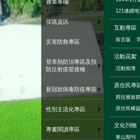
農業專欄
121連續
採購資訊
互動專區
留言版
災害防救專區
活動花絮
登革熱防治專區及預
活動相簿
防注射疫苗接種
原住民專
新冠狀病毒防疫專區
西拉雅族
原住民權
性別主流化專區
文化刊物
專書閱讀專區
東山期刊