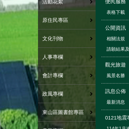
便民服務
活動花絮
表格下載
原住民專區
公開資訊
文化刊物
相關法規
請願結果
人事專欄
觀光旅遊
會計專欄
風景名勝
訊息公佈
政風專欄
最新消息
東山區圖書館專區
0121地
114年1