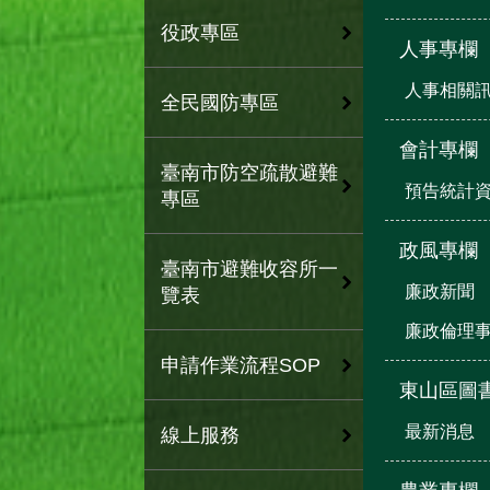
役政專區
人事專欄
人事相關
全民國防專區
會計專欄
臺南市防空疏散避難
預告統計
專區
政風專欄
臺南市避難收容所一
廉政新聞
覽表
廉政倫理
申請作業流程SOP
東山區圖
最新消息
線上服務