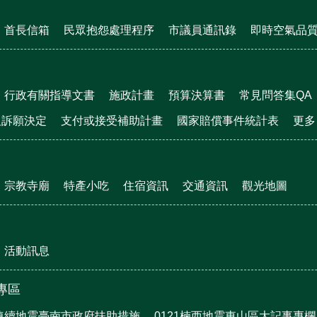
首長信箱
民眾抱怨處理程序
市議員通訊錄
即時空氣品
行政有關指導文書
施政計畫
預算決算書
常見問答集QA
及訴願決定
支付或接受補助計畫
國家賠償事件統計表
更多
宗教寺廟
特產小吃
住宿資訊
交通資訊
觀光地圖
活動訊息
震專區
月連續地震臺南市政府扶助措施
0121楠西地震東山區大記事專欄