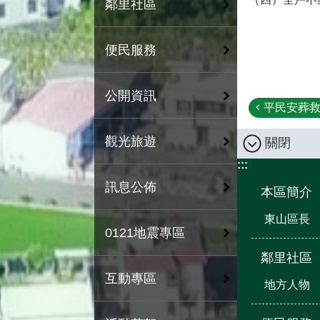
鄰里社區
便民服務
公開資訊
平民安葬救
觀光旅遊
關閉
:::
訊息公佈
本區簡介
東山區長
0121地震專區
鄰里社區
互動專區
地方人物