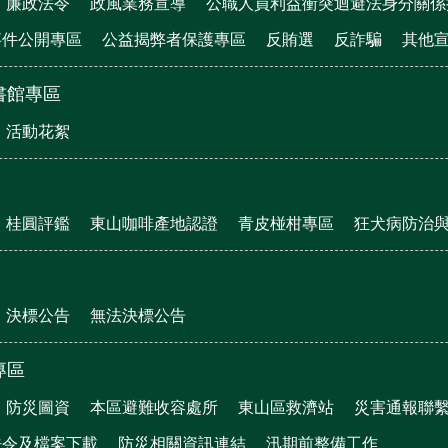
廉政法令
政風業務宣導
公職人員利益衝突迴避法身分關係
事件公開專區
公益揭弊者保護專區
反賄選
反詐騙
其他
書館專區
活動花絮
桂圓評鑑
東山咖啡產地認證
青皮椪柑專區
狂犬病防治
決標公告
無法決標公告
專區
防災圖資
本區避難收容處所
東山區救濟站
災害通報聯
法令及檔案下載
防災相關資訊連結
汛期前整備工作