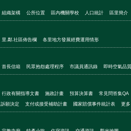
組織架構
公所位置
區內機關學校
人口統計
區里簡介
里.鄰.社區佈告欄
各里地方發展經費運用情形
首長信箱
民眾抱怨處理程序
市議員通訊錄
即時空氣品
行政有關指導文書
施政計畫
預算決算書
常見問答集QA
及訴願決定
支付或接受補助計畫
國家賠償事件統計表
更多
宗教寺廟
特產小吃
住宿資訊
交通資訊
觀光地圖