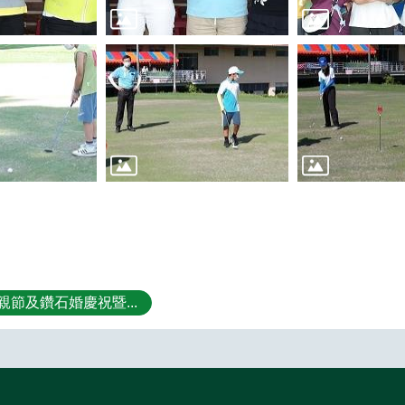
親節及鑽石婚慶祝暨...