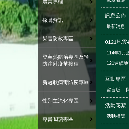
農業專欄
訊息公佈
採購資訊
最新消息
災害防救專區
0121地
114年1
登革熱防治專區及預
121連續
防注射疫苗接種
互動專區
新冠狀病毒防疫專區
留言版
性別主流化專區
活動花絮
活動相簿
專書閱讀專區