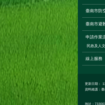
臺南市防
臺南市避
申請作業流
民政及人
線上服務
更新日期：
1
資料維護：臺
地址：7330