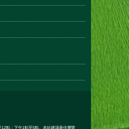
午8點至12點；下午1點至5點。本站建議最佳瀏覽