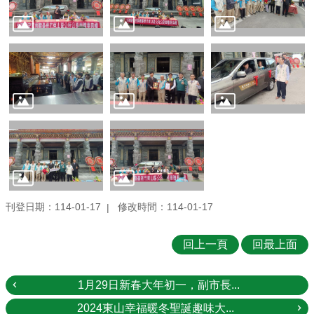
服
務
公
開
資
訊
觀
光
旅
遊
訊
刊登日期：114-01-17
修改時間：114-01-17
息
公
佈
回上一頁
回最上面
0121
地
1月29日新春大年初一，副市長...
震
專
2024東山幸福暖冬聖誕趣味大...