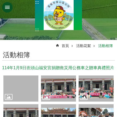
:::
搜
跳到主要內容區塊
尋
進
階
搜
:::
尋
:::
首頁
活動花絮
活動相簿
活動相簿
本
區
114年1月9日崁頭山福安宮捐贈救災用公務車之贈車典禮照片
簡
介
鄰
里
社
區
便
民