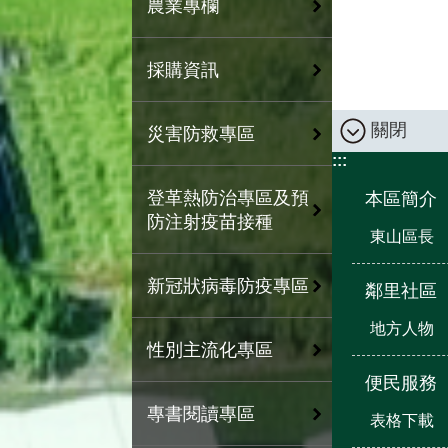
農業專欄
採購資訊
關閉
災害防救專區
:::
登革熱防治專區及預
本區簡介
防注射疫苗接種
東山區長
新冠狀病毒防疫專區
鄰里社區
地方人物
性別主流化專區
便民服務
專書閱讀專區
表格下載