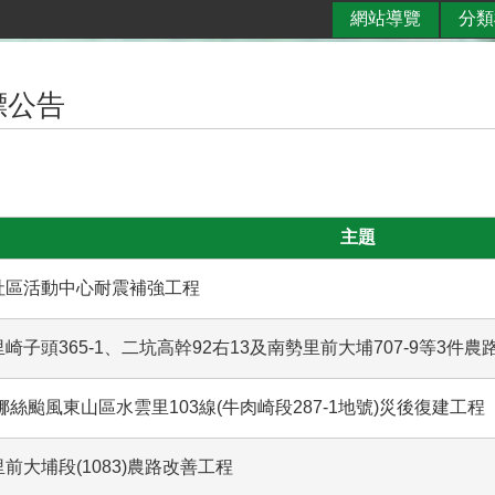
網站導覽
分類
標公告
主題
社區活動中心耐震補強工程
崎子頭365-1、二坑高幹92右13及南勢里前大埔707-9等3件
丹娜絲颱風東山區水雲里103線(牛肉崎段287-1地號)災後復建工程
前大埔段(1083)農路改善工程