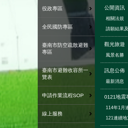
公開資訊
役政專區
相關法規
全民國防專區
請願結果
觀光旅遊
臺南市防空疏散避難
專區
風景名勝
臺南市避難收容所一
訊息公佈
覽表
最新消息
申請作業流程SOP
0121地
114年1
線上服務
121連續