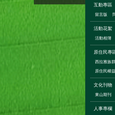
互動專區
留言版
活動花絮
活動相簿
原住民專
西拉雅族
原住民權
文化刊物
東山期刊
人事專欄