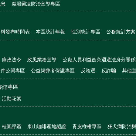
訊息
職場霸凌防治宣導專區
資料發布時間表
本區統計年報
性別統計專區
公務統計方案
廉政法令
政風業務宣導
公職人員利益衝突迴避法身分關係
事件公開專區
公益揭弊者保護專區
反賄選
反詐騙
其他
書館專區
活動花絮
桂圓評鑑
東山咖啡產地認證
青皮椪柑專區
狂犬病防治