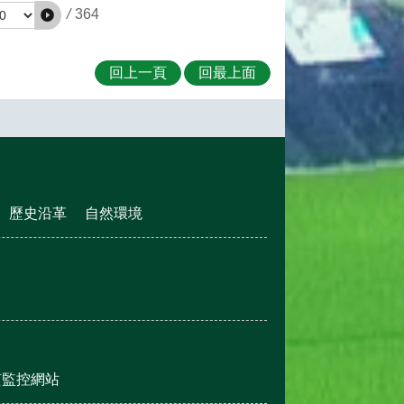
/
364
回上一頁
回最上面
歷史沿革
自然環境
質監控網站