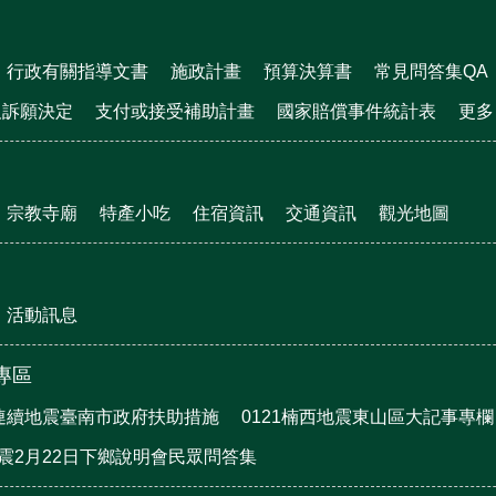
行政有關指導文書
施政計畫
預算決算書
常見問答集QA
及訴願決定
支付或接受補助計畫
國家賠償事件統計表
更多
宗教寺廟
特產小吃
住宿資訊
交通資訊
觀光地圖
活動訊息
震專區
月連續地震臺南市政府扶助措施
0121楠西地震東山區大記事專欄
地震2月22日下鄉說明會民眾問答集