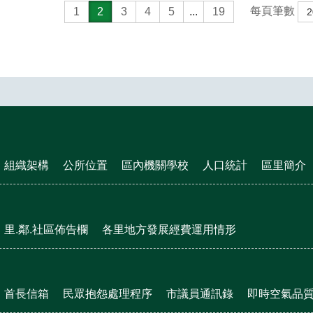
每頁筆數
1
2
3
4
5
...
19
組織架構
公所位置
區內機關學校
人口統計
區里簡介
里.鄰.社區佈告欄
各里地方發展經費運用情形
首長信箱
民眾抱怨處理程序
市議員通訊錄
即時空氣品