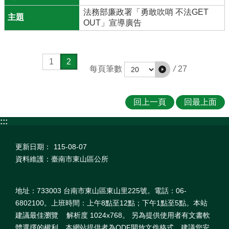
法務部廉政署「勇敢吹哨 不法GET
OUT」宣導廣告
1
2
/
27
每頁筆數
回上一頁
回最上面
:::
更新日期：
115-08-07
資料維護：臺南市東山區公所
地址：733003 台南市東山區東山里225號。電話：06-
6802100。上班時間：上午8點至12點；下午1點至5點。本站
建議最佳瀏覽 解析度 1024x768。 另為提供使用者有文書軟
體選擇的權利，本網站提供者為ODF開放文件格式，建議您安